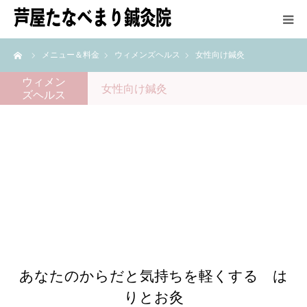
ーム
メニュー＆料金
ウィメンズヘルス
女性向け鍼灸
HOME
ウィメン
女性向け鍼灸
ズヘルス
鍼灸師紹介
施術方法
メニュー＆料金
アクセス
最新情報
あなたのからだと気持ちを軽くする は
りとお灸