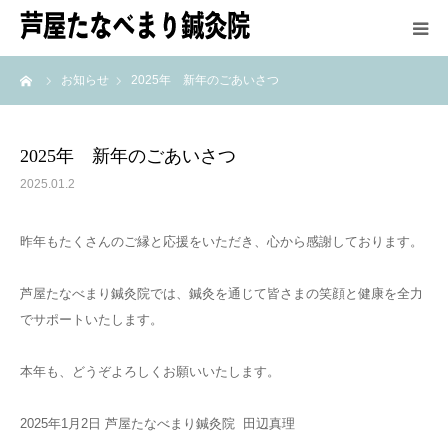
ーム
お知らせ
2025年 新年のごあいさつ
HOME
鍼灸師紹介
2025年 新年のごあいさつ
2025.01.2
施術方法
昨年もたくさんのご縁と応援をいただき、心から感謝しております。
メニュー＆料金
芦屋たなべまり鍼灸院では、鍼灸を通じて皆さまの笑顔と健康を全力
アクセス
でサポートいたします。
最新情報
本年も、どうぞよろしくお願いいたします。
2025年1月2日 芦屋たなべまり鍼灸院 田辺真理