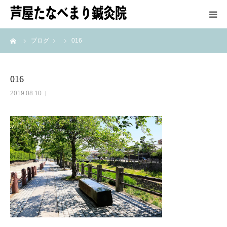
ーム
ブログ
016
HOME
鍼灸師紹介
016
2019.08.10
施術方法
メニュー＆料金
アクセス
最新情報