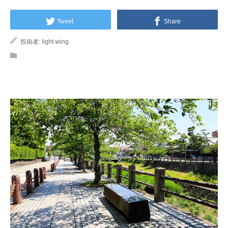
Tweet
Share
投稿者:
light-wing