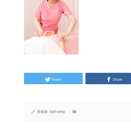
Tweet
Share
投稿者:
light-wing