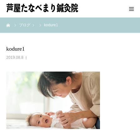
ーム
ブログ
kodure1
HOME
鍼灸師紹介
kodure1
2019.08.8
施術方法
メニュー＆料金
アクセス
最新情報