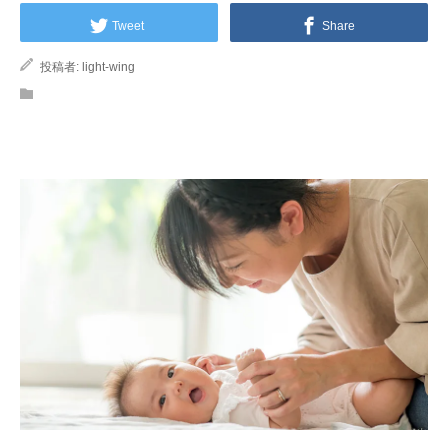
Tweet
Share
投稿者:
light-wing