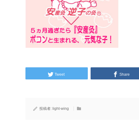
Tweet
Share
投稿者:
light-wing