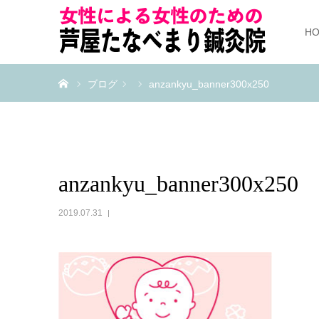
H
ホーム
ブログ
anzankyu_banner300x250
anzankyu_banner300x250
2019.07.31