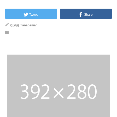
Tweet
Share
投稿者:
tanabemari