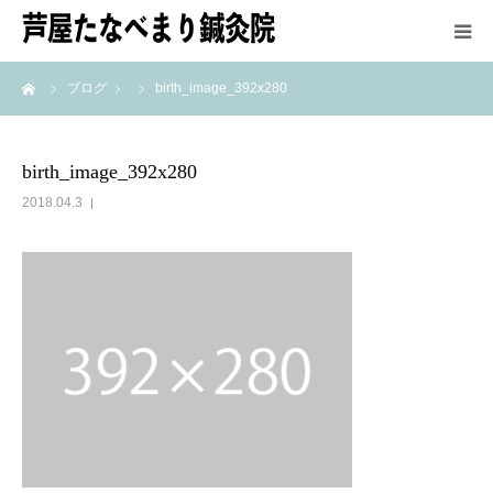
ーム
ブログ
birth_image_392x280
HOME
鍼灸師紹介
birth_image_392x280
2018.04.3
施術方法
メニュー＆料金
アクセス
最新情報