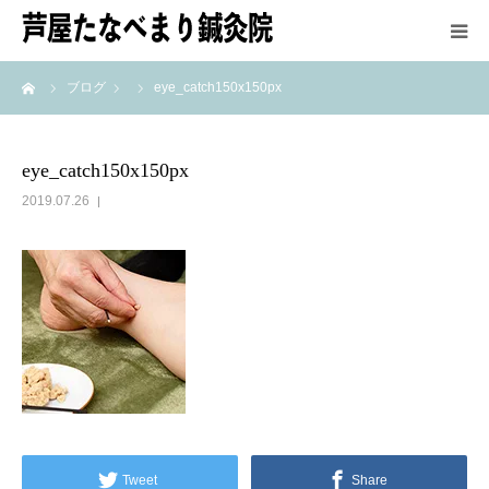
ーム
ブログ
eye_catch150x150px
HOME
鍼灸師紹介
eye_catch150x150px
2019.07.26
施術方法
メニュー＆料金
アクセス
最新情報
Tweet
Share