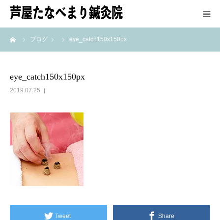
ーム
ブログ
eye_catch150x150px
HOME
鍼灸師紹介
eye_catch150x150px
2019.07.25
施術方法
メニュー＆料金
アクセス
最新情報
Tweet
Share