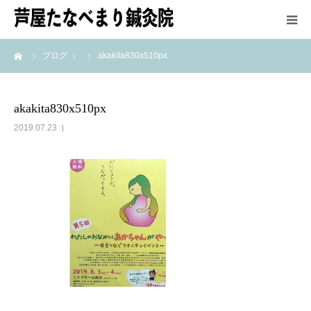
ーム
ブログ
akakita830x510px
HOME
鍼灸師紹介
akakita830x510px
2019.07.23
施術方法
メニュー＆料金
アクセス
最新情報