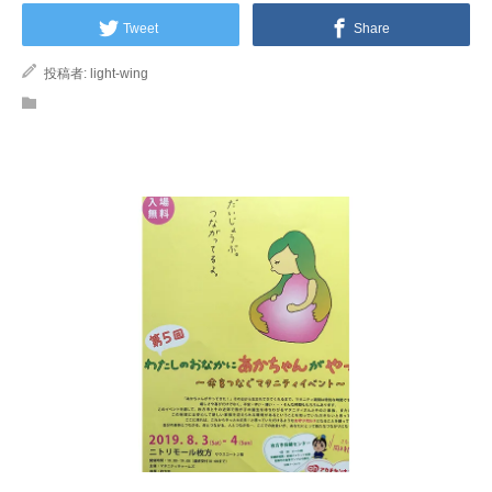
Tweet
Share
投稿者:
light-wing