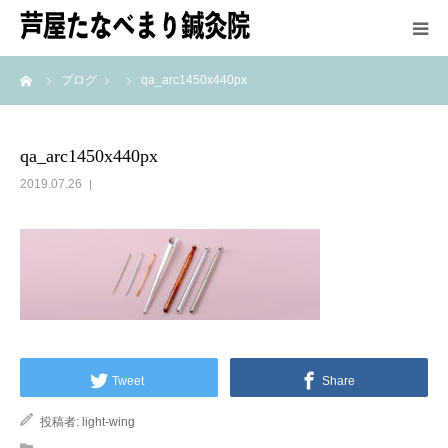
ーム
ブログ
qa_arc1450x440px
HOME
鍼灸師紹介
qa_arc1450x440px
2019.07.26
施術方法
メニュー＆料金
アクセス
最新情報
Tweet
Share
投稿者:
light-wing