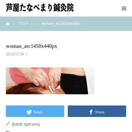
ーム
ブログ
woman_arc1450x440px
HOME
鍼灸師紹介
woman_arc1450x440px
2019.07.26
施術方法
メニュー＆料金
アクセス
最新情報
Tweet
Share
投稿者:
light-wing