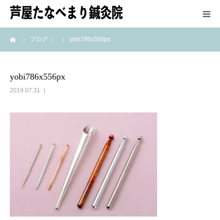
ーム
ブログ
yobi786x556px
HOME
鍼灸師紹介
yobi786x556px
2019.07.31
施術方法
メニュー＆料金
アクセス
最新情報