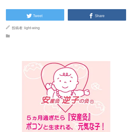
Tweet
Share
投稿者:
light-wing