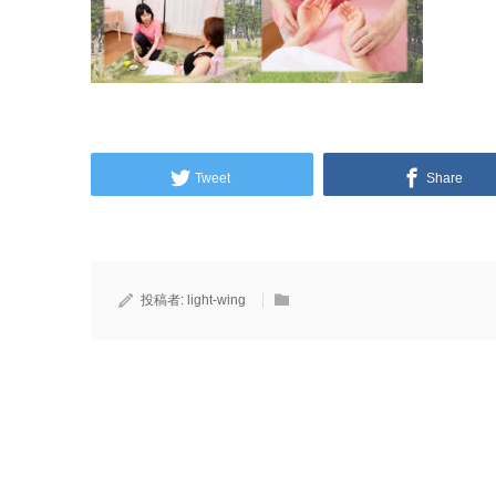
Tweet
Share
投稿者:
light-wing